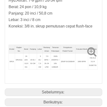
Hyd.Aliran: 7-9 gpm / 26-34 lpm
Berat: 24 pon / 10,9 kg
Panjang: 20 inci / 50,8 cm
Lebar: 3 inci / 8 cm
Koneksi: 3/8 in. skrup pemutusan cepat flush-face
Bagian
Rentang
Tekanan
Pengaturan
Model
Berat
Panjang
Lebar
Pukulan/Menit
Kapasitas
No.
Aliran
Pekerjaan
Relief Penuh
24
3
7-9
1500-
7/8-IN.X
DR19111
LBS
20 DI./
DI./
GPM /
2000PSI /
DR19
2250PSI/155BAR
1800 BPM
3-1/4
/10,9
50 CM
7,6
26-34
105-
DI.BETIS
KG
CM
LPM
140BAR
Sebelumnya:
Berikutnya: