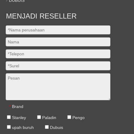
DUBUIS
MENJADI RESELLER
Brand
*
Stanley
Paladin
Pengo
upah buruh
Dubuis