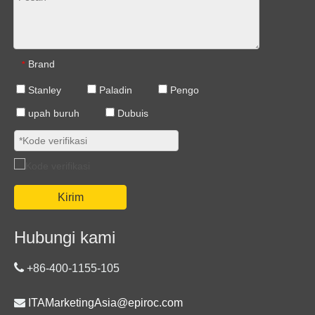
Brand
*
Stanley
Paladin
Pengo
upah buruh
Dubuis
Kirim
Hubungi kami

+86-400-1155-105

ITAMarketingAsia@epiroc.com