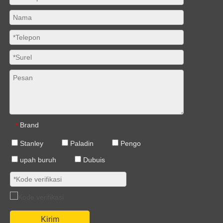
Brand
*
Stanley
Paladin
Pengo
upah buruh
Dubuis
Kirim