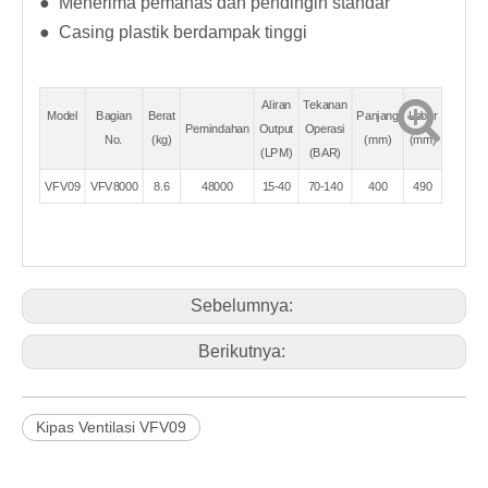
● Menerima pemanas dan pendingin standar
● Casing plastik berdampak tinggi
Aliran
Tekanan
Model
Bagian
Berat
Panjang
Lebar
Pemindahan
Output
Operasi
No.
(kg)
(mm)
(mm)
(LPM)
(BAR)
VFV09
VFV8000
8.6
48000
15-40
70-140
400
490
Sebelumnya:
Berikutnya:
Kipas Ventilasi VFV09