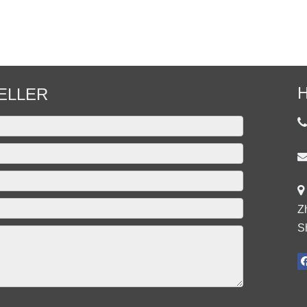
H
ELLER


Z
S