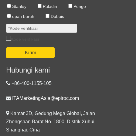
Stanley
Paladin
Pengo
upah buruh
Dubuis
Kirim
Hubungi kami

+86-400-1155-105

ITAMarketingAsia@epiroc.com

Kamar 3D, Gedung Mega Global, Jalan
Zhongshan Barat No. 1800, Distrik Xuhui,
Shanghai, Cina